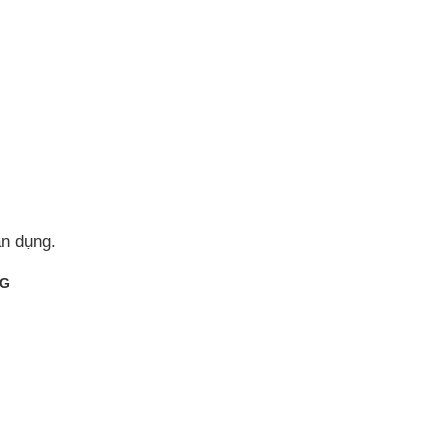
ân dụng.
NG