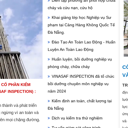
Diễn tập phương án phối hợp chữa
cháy và cứu nạn, cứu hộ
Khai giảng lớp học Nghiệp vụ Sư
phạm tại Cảng Hàng Không Quốc Tế
Đà Nẵng.
Đào Tạo An Toàn Lao Động - Huấn
Luyện An Toàn Lao Động
Huấn luyện, bồi dưỡng nghiệp vụ
C
phòng cháy, chữa cháy
V
VINASAF INSPECTION đã tổ chức
bồi dưỡng chuyên môn nghiệp vụ
 CỔ PHẦN KIỂM
TR
năm 2024
AF INSPECTION) :
địn
lườ
Kiểm định an toàn, chất lượng tại
hành và phát triển
lực
Đà Nẵng
g ngừng vì an toàn và
ứng
Dịch vụ kiểm tra thử nghiệm
trên mọi chặng đường.
và
Tư vấn giám sát công trình
lườ