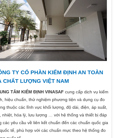
ÔNG TY CỔ PHẦN KIỂM ĐỊNH AN TOÀN
À CHẤT LƯỢNG VIỆT NAM
UNG TÂM KIỂM ĐỊNH VINASAF
cung cấp dịch vụ kiểm
h, hiệu chuẩn, thử nghiệm phương tiện và dụng cụ đo
ng thuộc các lĩnh vực khối lượng, độ dài, điện, áp suất,
, nhiệt, hóa lý, lưu lượng … với hệ thống và thiết bị đáp
 các yêu cầu về liên kết chuẩn đến các chuẩn quốc gia
 quốc tế, phù hợp với các chuẩn mực theo hệ thống đo
ng quốc tế.