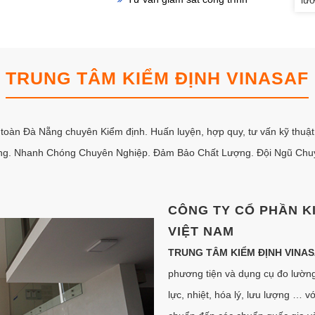
TRUNG TÂM KIỂM ĐỊNH VINASAF
 toàn Đà Nẵng chuyên Kiểm định. Huấn luyện, hợp quy, tư vấn kỹ thuậ
ung. Nhanh Chóng Chuyên Nghiệp. Đảm Bảo Chất Lượng. Đội Ngũ Chuy
CÔNG TY CỔ PHẦN K
VIỆT NAM
TRUNG TÂM KIỂM ĐỊNH VINA
phương tiện và dụng cụ đo lường 
lực, nhiệt, hóa lý, lưu lượng … v