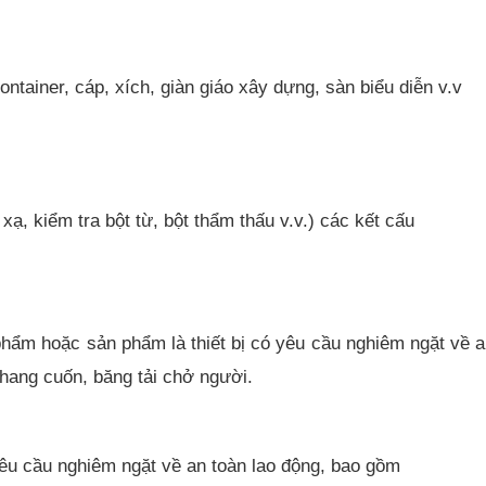
ontainer, cáp, xích, giàn giáo xây dựng, sàn biểu diễn v.v
ạ, kiểm tra bột từ, bột thẩm thấu v.v.) các kết cấu
m hoặc sản phẩm là thiết bị có yêu cầu nghiêm ngặt về an t
 thang cuốn, băng tải chở người.
yêu cầu nghiêm ngặt về an toàn lao động, bao gồm