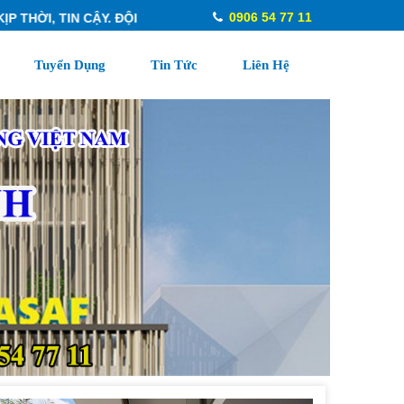
0906 54 77 11
HỜI, TIN CẬY. ĐỘI NGŨ CHUYÊN NGHIỆP. TƯ VẤN NHIỆT TÌNH. ĐO
Tuyển Dụng
Tin Tức
Liên Hệ