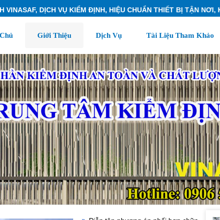
AF, DỊCH VỤ KIỂM ĐỊNH, HIỆU CHUẨN THIẾT BỊ TẬN NƠI, KỊP T
 Chủ
Giới Thiệu
Dịch Vụ
Tài Liệu Tham Khảo