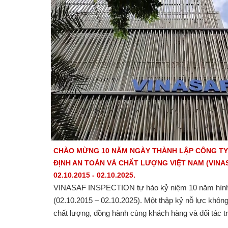
CHÀO MỪNG 10 NĂM NGÀY THÀNH LẬP CÔNG TY
ĐỊNH AN TOÀN VÀ CHẤT LƯỢNG VIỆT NAM (VINAS
02.10.2015 - 02.10.2025.
VINASAF INSPECTION tự hào kỷ niệm 10 năm hình t
(02.10.2015 – 02.10.2025). Một thập kỷ nỗ lực khôn
chất lượng, đồng hành cùng khách hàng và đối tác 